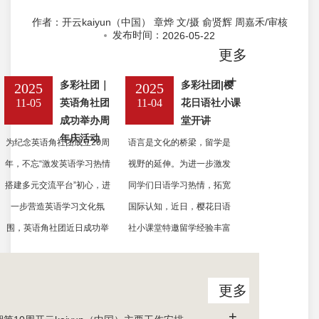
作者：
开云kaiyun（中国） 章烨 文/摄 俞贤辉 周嘉禾/审核
发布时间：
2026-05-22
更多
+
多彩社团｜
多彩社团|樱
2025
2025
11-05
英语角社团
11-04
花日语社小课
成功举办周
堂开讲
年庆活动
为纪念英语角社团成立20周
语言是文化的桥梁，留学是
年，不忘“激发英语学习热情
视野的延伸。为进一步激发
搭建多元交流平台”初心，进
同学们日语学习热情，拓宽
一步营造英语学习文化氛
国际认知，近日，樱花日语
围，英语角社团近日成功举
社小课堂特邀留学经验丰富
办周年庆活动。周年庆活动
的张璇老师主讲，社团成员
期间，英语角新老社员和社
们积极参与交流互动。张老
更多
团指导教师齐聚现场。周年
师以精心制作的PPT为媒
庆四大特色...
介，从语言文化...
+