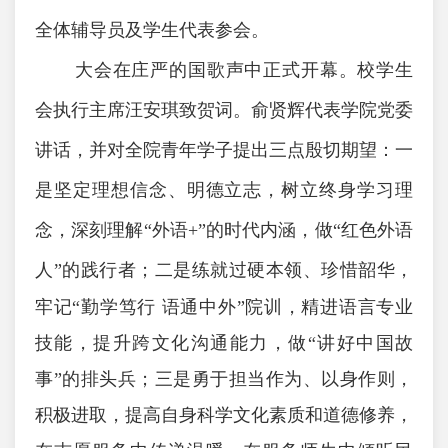
全体辅导员及学生代表参会。
大会在庄严的国歌声中正式开幕。校学生
会执行主席汪安琪致贺词。俞贤辉代表学院党委
讲话，并对全院青年学子提出三点殷切期望：一
是坚定理想信念、明德立志，树立终身学习理
念，深刻理解“外语
+
”的时代内涵，做“红色外语
人”的践行者；二是练就过硬本领、
珍惜韶华
，
牢记“勤学笃行 语通中外”院训，精进语言专业
技能，提升跨文化沟通能力，做“讲好中国故
事”的排头兵；三是勇于担当作为、
以身作则，
积极进取，提高自身科学文化素质和道德修养，