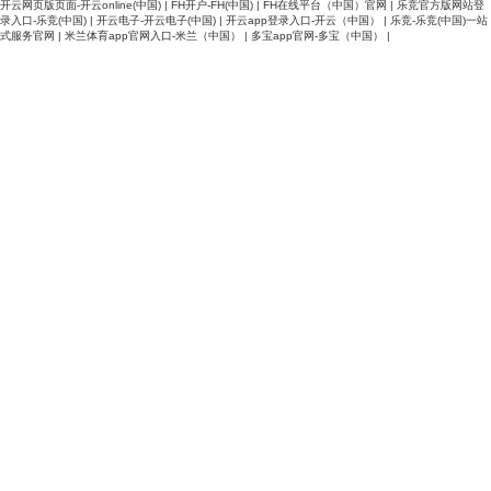
开云网页版页面-开云online(中国)
|
FH开户-FH(中国)
|
FH在线平台（中国）官网
|
乐竞官方版网站登
录入口-乐竞(中国)
|
开云电子-开云电子(中国)
|
开云app登录入口-开云（中国）
|
乐竞-乐竞(中国)一站
式服务官网
|
米兰体育app官网入口-米兰（中国）
|
多宝app官网-多宝（中国）
|