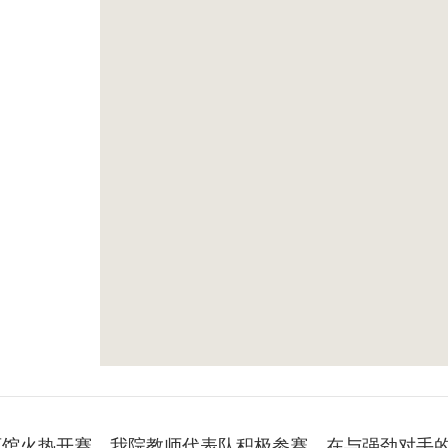
育馆火热开赛，我院教师代表队积极参赛，在与强劲对手