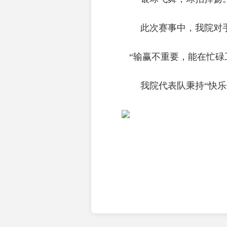
此次赛事中，我院对
“输赢不重要，能在忙
我院代表队秉持“快