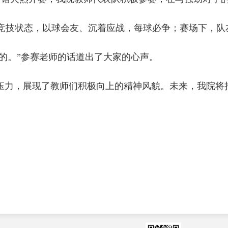
竞技状态，以球会友、沉着应战，每球必争；赛场下，队
的。”参赛老师的话道出了大家的心声。
放压力，展现了教师们积极向上的精神风貌。未来，我院