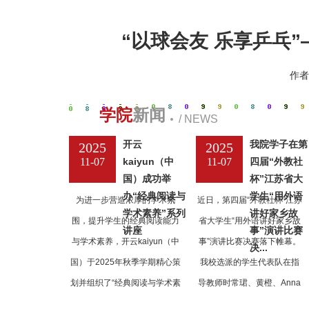
“以球会友 乐享乒乓”
作者
学院
新闻
/ NEWS
开云
我院学子在第
2025
2025
11-07
kaiyun（中
11-07
四届“外教社
国）成功举
杯”江苏省大
办“经典阅读与
学生“用外语
为进一步营造浓厚的学术氛
近日，第四届“外教社杯”江苏
学术素养”系列
讲好家乡故
围，提升学生的经典阅读能力
省大学生“用外语讲好家乡故
讲座
事”演讲比赛
与学术素养，开云kaiyun（中
事”演讲比赛决赛落下帷幕。
决...
国）于2025年秋季学期精心策
我校选派的学生代表队在指
划并组织了“经典阅读与学术素
导教师时常珺、黄橙、Anna
养”系列讲座。本次系列讲座共
Large的悉心指导下表现优