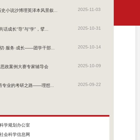
2025-11-03
历史小说沙博理英泽本风景叙...
2025-10-31
共话成长“导”与“学”，擘...
2025-10-14
关切·服务·成长——团学干部...
2025-10-09
课程思政案例大赛专家辅导会
2025-09-22
英语专业的考研之路——理想...
科学规划办公室
社会科学信息网