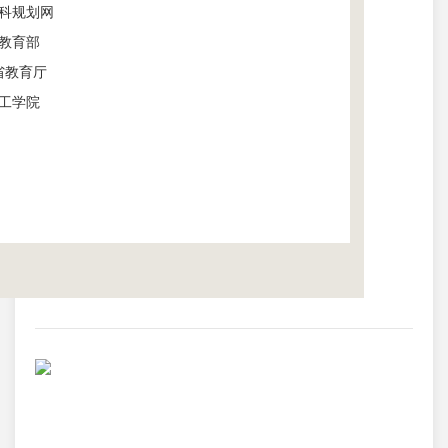
科规划网
教育部
省教育厅
工学院