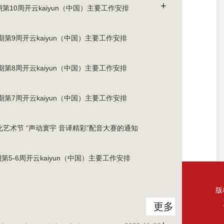
庆四大特色...
介，从语言文化...
+
学期第10周开云kaiyun（中国）主要工作安排
一学期第9周开云kaiyun（中国）主要工作安排
一学期第8周开云kaiyun（中国）主要工作安排
一学期第7周开云kaiyun（中国）主要工作安排
化艺术节 “声动寰宇 音译精彩”配音大赛的通知
学期第5-6周开云kaiyun（中国）主要工作安排
版
更多