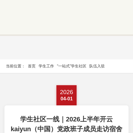
当前位置：
首页
学生工作
“一站式”学生社区
队伍入驻
2026
04-01
学生社区一线｜2026上半年开云
kaiyun（中国）党政班子成员走访宿舍