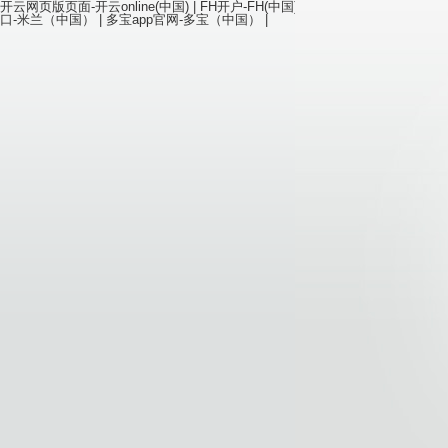
开云网页版页面-开云online(中国)
|
FH开户-FH(中国)
|
FH在线平台（中国）官
口-米兰（中国）
|
多宝app官网-多宝（中国）
|